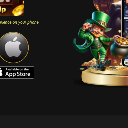
erience on your phone