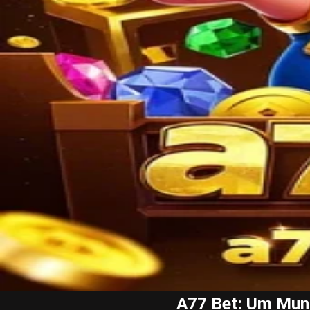
A77 Bet: Um Mund