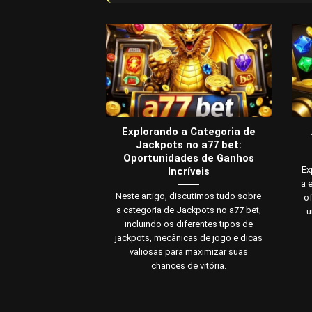
Explorando a Categoria de
Jackpots no a77 bet:
Oportunidades de Ganhos
Ex
Incríveis
a 
Neste artigo, discutimos tudo sobre
o
a categoria de Jackpots no a77 bet,
u
incluindo os diferentes tipos de
jackpots, mecânicas de jogo e dicas
valiosas para maximizar suas
chances de vitória.