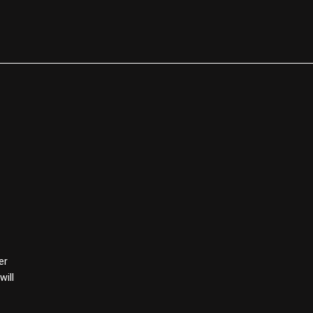
er
will