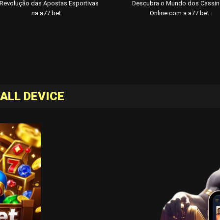
 Revolução das Apostas Esportivas
Descubra o Mundo dos Cassi
na a77 bet
Online com a a77 bet
ALL DEVICE