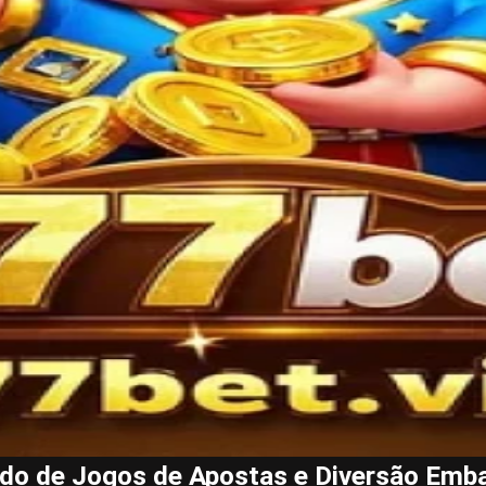
o de Jogos de Apostas e Diversão Emba