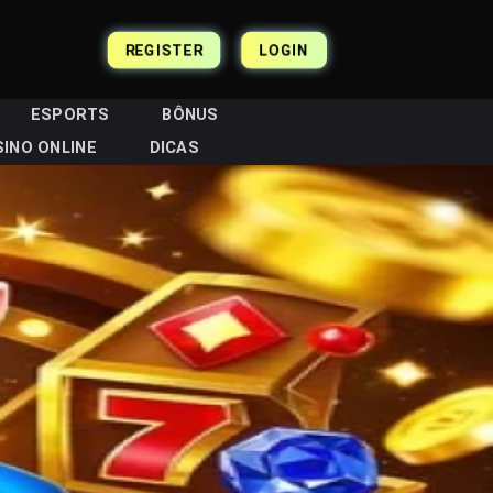
REGISTER
LOGIN
ESPORTS
BÔNUS
INO ONLINE
DICAS